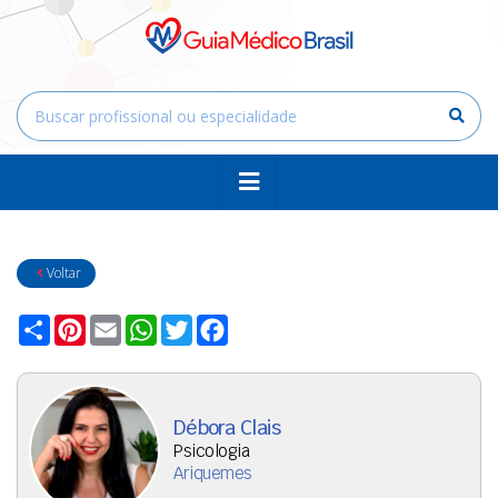
Voltar
Compartilhar
Pinterest
Email
WhatsApp
Twitter
Facebook
Débora Clais
Psicologia
Ariquemes