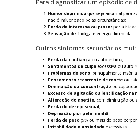
Para diagnosticar um episódio de 
Humor deprimido
que seja anormal para aq
não é influenciado pelas circunstâncias;
Perda de interesse ou prazer
por ativida
Sensação de fadiga
e energia diminuída.
Outros sintomas secundários muit
Perda da confiança
ou auto-estima;
Sentimentos de culpa
excessiva ou auto-r
Problemas de sono
, principalmente insôn
Pensamento recorrente de morte
ou sui
Diminuição da concentração
ou capacidad
Excesso de agitação ou lentificação
na 
Alteração do apetite
, com diminuição ou 
Perda do desejo sexual
;
Depressão pior pela manhã
;
Perda de peso
(5% ou mais do peso corpora
Irritabilidade e ansiedade
excessivas.