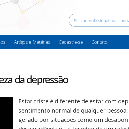
Nós
Artigos e Matérias
Cadastre-se
Contato
teza da depressão
Estar triste é diferente de estar com dep
sentimento normal de qualquer pessoa,
gerado por situações como um desapon
desagradáveis ou o término de um relac