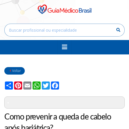
Voltar
Compartilhar
Pinterest
Email
WhatsApp
Twitter
Facebook
Como prevenir a queda de cabelo
após bariátrica?