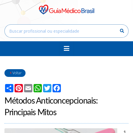
Voltar
Compartilhar
Pinterest
Email
WhatsApp
Twitter
Facebook
Métodos Anticoncepcionais:
Principais Mitos
1.