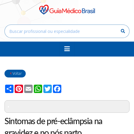
Voltar
Compartilhar
Pinterest
Email
WhatsApp
Twitter
Facebook
Sintomas de pré-eclâmpsia na
gravidez e no pós parto