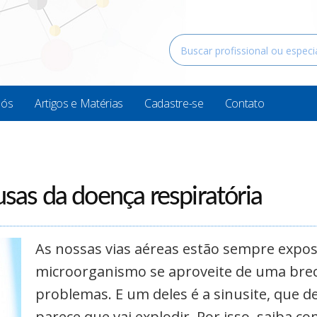
Nós
Artigos e Matérias
Cadastre-se
Contato
usas da doença respiratória
As nossas vias aéreas estão sempre expos
microorganismo se aproveite de uma bre
problemas. E um deles é a sinusite, que d
parece que vai explodir. Por isso, saiba c