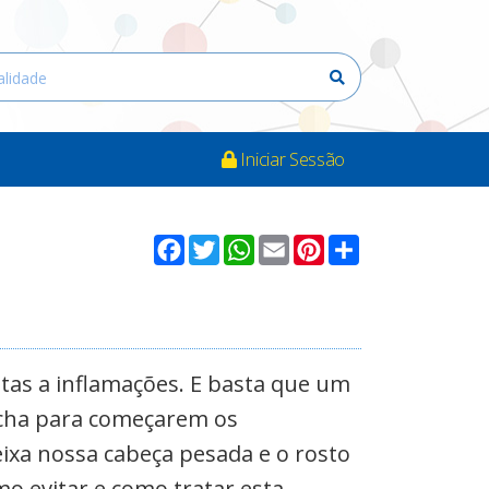
Iniciar Sessão
Facebook
Twitter
WhatsApp
Email
Pinterest
Compartilhar
tas a inflamações. E basta que um
cha para começarem os
eixa nossa cabeça pesada e o rosto
omo evitar e como tratar esta