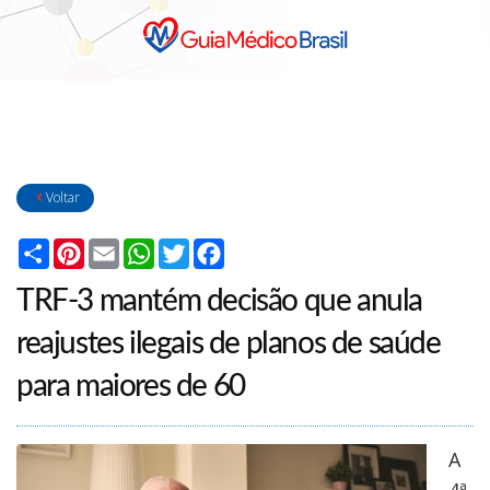
Voltar
Compartilhar
Pinterest
Email
WhatsApp
Twitter
Facebook
TRF-3 mantém decisão que anula
reajustes ilegais de planos de saúde
para maiores de 60
A
4ª