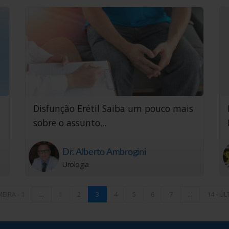
Disfunção Erétil Saiba um pouco mais
sobre o assunto...
Dr. Alberto Ambrogini
Urologia
EIRA - 1
...
1
2
3
4
5
6
7
...
14 - Ú