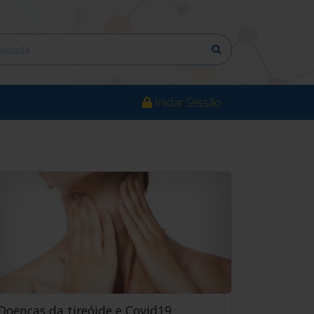
Iniciar Sessão
Doenças da tireóide e Covid19