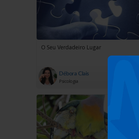
O Seu Verdadeiro Lugar
Débora Clais
Psicologia