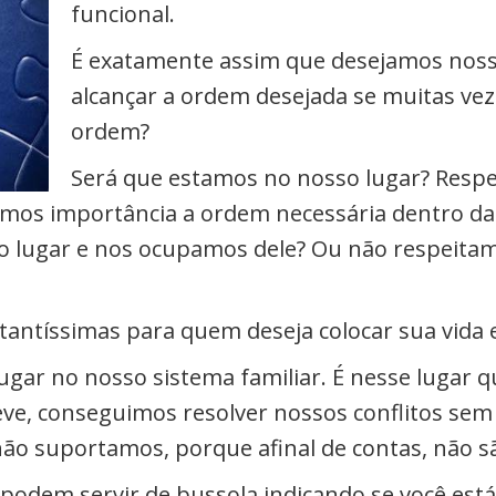
funcional.
É exatamente assim que desejamos nos
alcançar a ordem desejada se muitas ve
ordem?
Será que estamos no nosso lugar? Resp
os importância a ordem necessária dentro das
so lugar e nos ocupamos dele? Ou não respeita
tantíssimas para quem deseja colocar sua vida
r no nosso sistema familiar. É nesse lugar q
leve, conseguimos resolver nossos conflitos 
não suportamos, porque afinal de contas, não s
odem servir de bussola indicando se você está